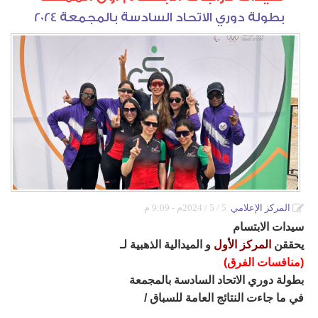
دورات كروية
‏بطولة دوري الاتحاد السادسة بالمجمعة 2024
دورة الصواري
دورة المرحوم خالد آل رضوان
بطولة أم الحمام المفتوحة للتنس
دورة أشبال التحدي
دورات كشافة الولاية
دورة كرة القدم الرمضانية الاولى لدرجة البراعم
المركز الإعلامي
5 / 5 / 2024م - 9:09 م
‏سيدات الابتسام
‏يحققن
المركز الأول
و الميدالية الذهبية لـ
‏(منافسات الفرق)
‏بطولة دوري الاتحاد السادسة بالمجمعة
في ما جاءت النتائج العامة للسباق /