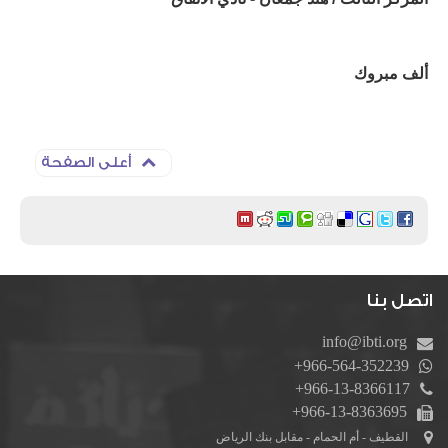
ألف مبروك
أعلى الصفحة
اتصل بنا
info@ibti.org
+966-564-352239
+966-13-8366117
+966-13-8363695
القطيف - أم الحمام - مقابل بنك الرياض