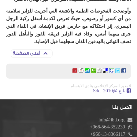
وأوضحت الفحوصات الطبية والاشعة التي أجريت للزاير سلامته
من أي كسور أو رضوض، حيثُ تعرض لكدمة أسفل ركبة الرجل
اليسرى، إثر احتكاكه مع حارس فريق الإنشاد، في اللقاء الذي
جرى بينهما أمس، وقاد فيه الزاير فريقه للفوز والتأهل للدور
نصف النهائي بالهدفين اللذان سجلهما قبل الإصابة.
أعلى الصفحة
مدير المركز الإعلامي بنادي الابتسام
تابع @Sdd_2010
اتصل بنا
info@ibti.org
+966-564-352239
+966-13-8366117