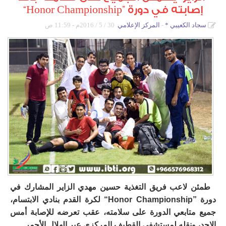
إصابته في دورة ”Honor Championship“
دورات كروية
سجاد الكعيبي
*
المركز الإعلامي
30 / 5 / 2016م - 11:59 ص
دورة الصواري
دورة المرحوم خالد آل رضوان
بطولة أم الحمام المفتوحة للتنس
دورة أشبال التحدي
دورات كشافة الولاية
دورة كرة القدم الرمضانية الاولى لدرجة البراعم
طمئن لاعب فريق التغذية حسين مهدي الزاير المشارك في
دورة ”Honor Championship“ لكرة القدم بنادي الابتسام،
جميع متابعي الدورة على سلامته، عقب تعرضه للإصابة أمس
الاحد، ونقله لمستشفى القطيف المركزي عبر الهلال الأحمر.